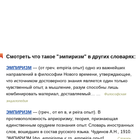
Смотреть что такое "эмпиризм" в других словарях:
ЭМПИРИЗМ
— (от греч. empiria опыт) одно из важнейших
направлений в философии Нового времени, утверждающее,
что источником достоверного знания является один только
чувственный опыт, а мышление, разум способны лишь
комбинировать материал, доставляемый… …
Философская
энциклопедия
ЭМПИРИЗМ
— (греч., от en в, и peira опыт). В
противоположность априоризму; теория, признающая
единственным орудием познания опыт. Словарь иностранных
слов, вошедших в состав русского языка. Чудинов А.Н., 1910.
ЭМПИРИЗМ [фр. empirisme < гр. empeiria опыт]… …
Словарь