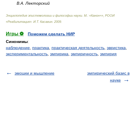
В.А. Лекторский
Энциклопедия эпистемологии и философии науки. М.: «Канон+», РООИ
«Реабилитация»
.
И.Т. Касавин
.
2009
.
Игры ⚽
Поможем сделать НИР
Синонимы
:
наблюдение
,
практика
,
практическая деятельность
,
эвристика
,
экспериментальность
,
эмпирика
,
эмпиричность
,
эмпирия
эмоции и мышление
эмпирический базис в
науке