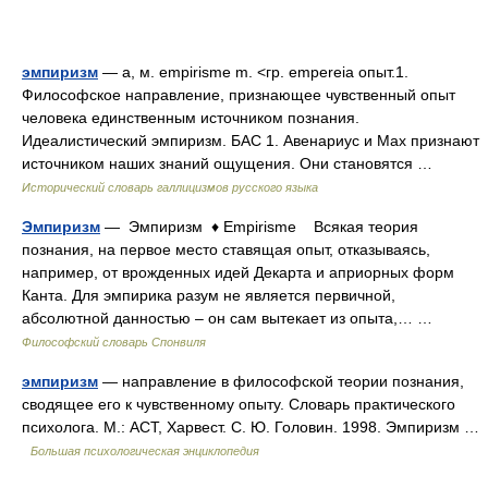
эмпиризм
— а, м. empirisme m. <гр. empereia опыт.1.
Философское направление, признающее чувственный опыт
человека единственным источником познания.
Идеалистический эмпиризм. БАС 1. Авенариус и Мах признают
источником наших знаний ощущения. Они становятся …
Исторический словарь галлицизмов русского языка
Эмпиризм
— Эмпиризм ♦ Empirisme Всякая теория
познания, на первое место ставящая опыт, отказываясь,
например, от врожденных идей Декарта и априорных форм
Канта. Для эмпирика разум не является первичной,
абсолютной данностью – он сам вытекает из опыта,… …
Философский словарь Спонвиля
эмпиризм
— направление в философской теории познания,
сводящее его к чувственному опыту. Словарь практического
психолога. М.: АСТ, Харвест. С. Ю. Головин. 1998. Эмпиризм …
Большая психологическая энциклопедия