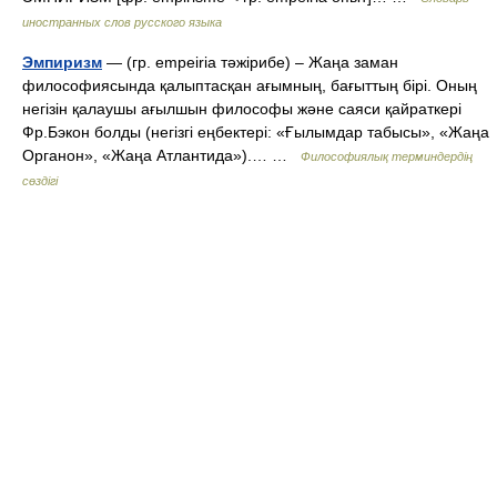
иностранных слов русского языка
Эмпиризм
— (гр. еmpeiria тәжірибе) – Жаңа заман
философиясында қалыптасқан ағымның, бағыттың бірі. Оның
негізін қалаушы ағылшын философы және саяси қайраткері
Фр.Бэкон болды (негізгі еңбектері: «Ғылымдар табысы», «Жаңа
Органон», «Жаңа Атлантида»).… …
Философиялық терминдердің
сөздігі